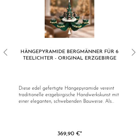
HÄNGEPYRAMIDE BERGMÄNNER FÜR 6
TEELICHTER - ORIGINAL ERZGEBIRGE
Diese edel gefertigte Hängepyramide vereint
traditionelle erzgebirgische Handwerkskunst mit
einer eleganten, schwebenden Bauweise. Als
besondere Form der klassischen
Weihnachtspyramide wird sie frei hängend
inszeniert und entfaltet so ihre eindrucksvolle
Wirkung im Raum. Die Pyramide ist bestückt
369,90 €*
mit detailreich gestalteten Bergmannsfiguren in