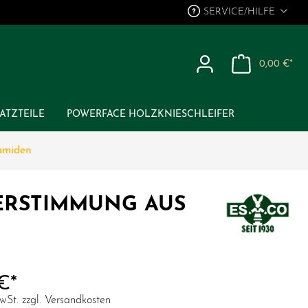
SERVICE/HILFE
0,00 €*
ENGEL & BERGMANN
ATZTEILE
POWERFACE HOLZKNIESCHLEIFER
amiden
RÄUCHERMÄNNER "ECHTE
GLASLAGER
NATURBURSCHEN"
TERSTIMMUNG AUS
ENGEL & BERGMANN
€*
MwSt. zzgl. Versandkosten