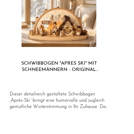
SCHWIBBOGEN "APRES SKI" MIT
SCHNEEMÄNNERN - ORIGINAL
ERZGEBIRGE
Dieser detailreich gestaltete Schwibbogen
„Après-Ski“ bringt eine humorvolle und zugleich
gemütliche Winterstimmung in Ihr Zuhause. Das
Motiv zeigt eine urige Skihütte in verschneiter
Berglandschaft, umgeben von fröhlichen
Schneemännern und kleinen Bäumchen, die die
winterliche Szenerie liebevoll abrunden. Die