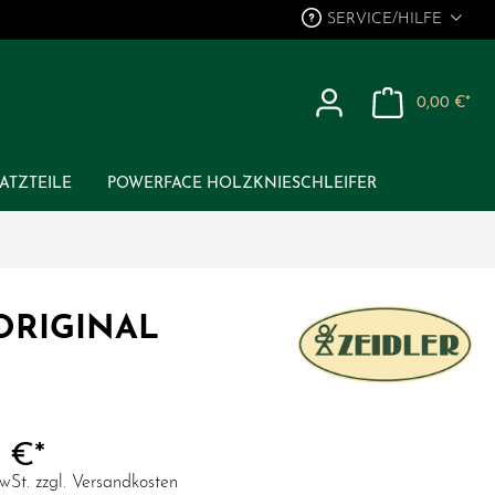
SERVICE/HILFE
0,00 €*
ENGEL & BERGMANN
ATZTEILE
POWERFACE HOLZKNIESCHLEIFER
RÄUCHERMÄNNER "ECHTE
GLASLAGER
NATURBURSCHEN"
ORIGINAL
ENGEL & BERGMANN
 €*
MwSt. zzgl. Versandkosten