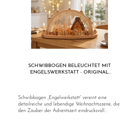
SCHWIBBOGEN BELEUCHTET MIT
ENGELSWERKSTATT - ORIGINAL
ERZGEBIRGE
Schwibbogen „Engelwerkstatt“ vereint eine
detailreiche und lebendige Weihnachtsszene, die
den Zauber der Adventszeit eindrucksvoll
widerspiegelt. Im Mittelpunkt steht der
Weihnachtsmann, umgeben von fleißigen
Engeln, die emsig Geschenke vorbereiten.
Ergänzt wird die Szene durch einen festlich