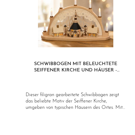
SCHWIBBOGEN MIT BELEUCHTETE
SEIFFENER KIRCHE UND HÄUSER -
ORIGINAL ERZGEBIRGE
Dieser filigran gearbeitete Schwibbogen zeigt
das beliebte Motiv der Seiffener Kirche,
umgeben von typischen Häusern des Ortes. Mit
viel Liebe zum Detail gefertigt, vereint er
traditionelle erzgebirgische Handwerkskunst mit
einer besonders feinen und eleganten
Ausführung. Die aus massiven, einheimischen