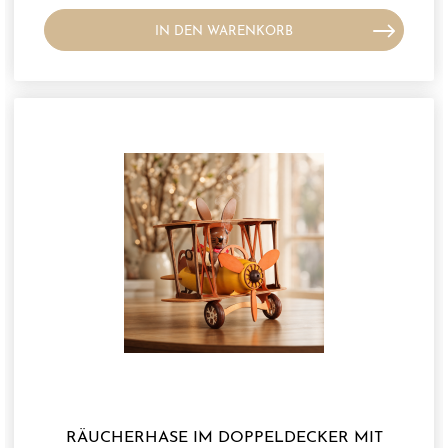
Sorgfalt und handwerklichem Können entsteht ein
hochwertiges Dekorationsstück, das traditionelle
IN DEN WARENKORB
Holzkunst mit liebevollen Details verbindet.
RÄUCHERHASE IM DOPPELDECKER MIT