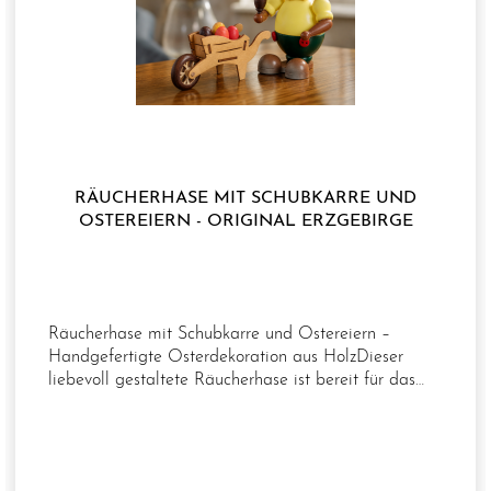
RÄUCHERHASE MIT SCHUBKARRE UND
OSTEREIERN - ORIGINAL ERZGEBIRGE
Räucherhase mit Schubkarre und Ostereiern –
Handgefertigte Osterdekoration aus HolzDieser
liebevoll gestaltete Räucherhase ist bereit für das
Osterfest und bringt eine mit Ostereiern beladene
Schubkarre mit. Mit seinem detailreichen Design und
seinem traditionellen Charme ist er ein dekorativer
Blickfang für die Frühlings- und Osterzeit.Der