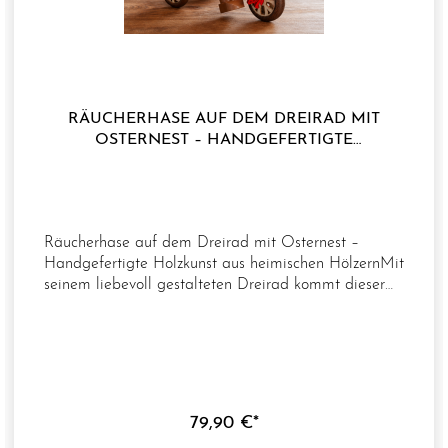
RÄUCHERHASE AUF DEM DREIRAD MIT
OSTERNEST – HANDGEFERTIGTE
HOLZKUNST
Räucherhase auf dem Dreirad mit Osternest –
Handgefertigte Holzkunst aus heimischen HölzernMit
seinem liebevoll gestalteten Dreirad kommt dieser
fröhliche Räucherhase angefahren und bringt ein
prall gefülltes Osternest mit. Die detailreiche
Gestaltung und die charmante Szene machen ihn zu
einem besonderen Blickfang und sorgen für eine
festliche Osterstimmung.Dieser Artikel trägt die
Ursprungsgarantie, in unserem Haus entwickelt und
79,90 €*
aus heimischen Hölzern gefertigt zu sein. Mit viel