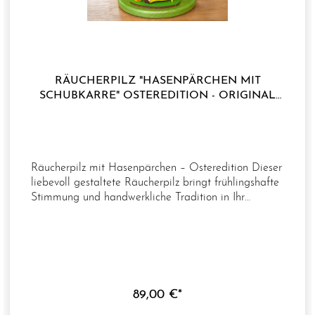
RÄUCHERPILZ "HASENPÄRCHEN MIT
SCHUBKARRE" OSTEREDITION - ORIGINAL
ERZGEBIRGE
Räucherpilz mit Hasenpärchen – Osteredition Dieser
liebevoll gestaltete Räucherpilz bringt frühlingshafte
Stimmung und handwerkliche Tradition in Ihr
Zuhause. Die detailreiche Szene mit einem
Hasenpärchen, einer Schubkarre und einem Osterei
verleiht dem Arrangement einen charmanten,
lebendigen Charakter und macht es zu einem
besonderen Blickfang in der Osterzeit. Mit seiner
harmonischen Gestaltung und den sorgfältig
89,00 €*
ausgearbeiteten Details lädt der Räucherpilz dazu