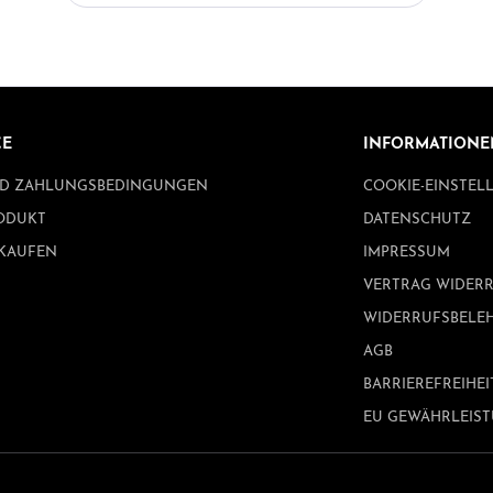
Zentrum befindet sich ein detailreich gestalteter
Weihnachtsbaum, der die Szene harmonisch
abrundet und ihr eine besonders weihnachtliche
Ausstrahlung verleiht. Die Kombination aus
Figuren und Baum schafft ein lebendiges,
zugleich nostalgisches Gesamtbild. Gefertigt aus
massiven einheimischen Hölzern überzeugt die
CE
INFORMATIONE
Hängepyramide durch ihre hochwertige
ND ZAHLUNGSBEDINGUNGEN
COOKIE-EINSTE
Verarbeitung, Stabilität und natürliche Optik.
Jedes Stück wird mit großer Sorgfalt hergestellt
ODUKT
DATENSCHUTZ
und steht für echte erzgebirgische
NKAUFEN
IMPRESSUM
Handwerkskunst. Angetrieben wird die Pyramide
durch 6 Teelichter, die für eine gleichmäßige,
VERTRAG WIDER
ruhige Drehbewegung sorgen und die Szenerie
WIDERRUFSBELE
in ein warmes, behagliches Licht tauchen.
(Empfehlung: Pyramidenteelichter, Art.-Nr. 8336)
AGB
Dieser Artikel ist eine hauseigene Entwicklung
BARRIEREFREIHEI
und wird in unserem Unternehmen gefertigt –
EU GEWÄHRLEIS
ein echtes Original aus traditioneller
Herstellung. Produktdetails: Art: Hängepyramide
Farbe: Rot Bestückung: Winterkinder Motiv:
Weihnachtsbaum in der Mitte Material: Massive