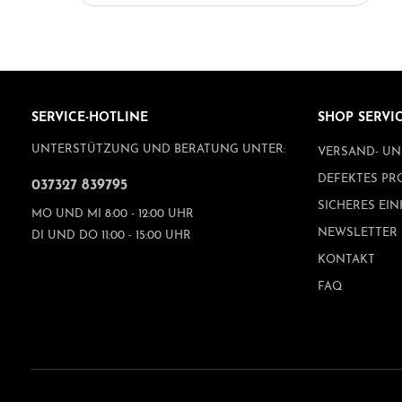
detailreichen Engel verleihen der
Hängepyramide eine harmonische, besinnliche
Ausstrahlung und unterstreichen den
weihnachtlichen Charakter auf traditionelle
Weise. Gefertigt aus massiven einheimischen
Hölzern überzeugt sie durch ihre hochwertige
Verarbeitung, Stabilität und natürliche
SERVICE-HOTLINE
SHOP SERVI
Ausstrahlung. Jedes Stück wird mit großer
UNTERSTÜTZUNG UND BERATUNG UNTER:
VERSAND- U
Sorgfalt hergestellt und steht für echte
erzgebirgische Handwerkskunst. Angetrieben
DEFEKTES PR
037327 839795
wird die Hängepyramide durch 6 Teelichter, die
SICHERES EI
eine gleichmäßige, ruhige Drehbewegung
MO UND MI 8:00 - 12:00 UHR
ermöglichen und die Szene in ein warmes,
NEWSLETTER
DI UND DO 11:00 - 15:00 UHR
stimmungsvolles Licht tauchen. (Empfehlung:
KONTAKT
Pyramidenteelichter, Art.-Nr. 8336) Dieser Artikel
ist eine hauseigene Entwicklung und wird in
FAQ
unserem Unternehmen gefertigt – ein echtes
Original aus traditioneller Herstellung.
Produktdetails: Art: Hängepyramide Farbe: Rot
Bestückung: Engel Material: Massive
einheimische Hölzer Antrieb: 6 Teelichter
(Empfehlung: Art.-Nr. 8336) Maße (L × B × H):