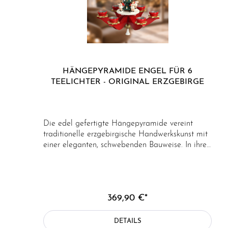
HÄNGEPYRAMIDE ENGEL FÜR 6
TEELICHTER - ORIGINAL ERZGEBIRGE
Die edel gefertigte Hängepyramide vereint
traditionelle erzgebirgische Handwerkskunst mit
einer eleganten, schwebenden Bauweise. In ihrer
klassischen Form als frei hängende
Weihnachtspyramide entfaltet sie eine besonders
festliche und warme Wirkung im Raum und wird
zum stimmungsvollen Mittelpunkt der
369,90 €*
Weihnachtsdekoration. Die Pyramide ist in
einem edlen Rotton gestaltet und mit liebevoll
gearbeiteten Engel-Figuren bestückt. Die
DETAILS