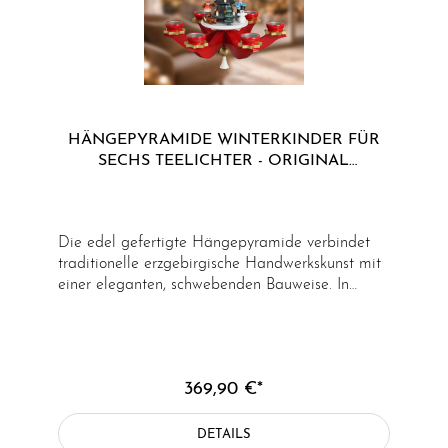
HÄNGEPYRAMIDE WINTERKINDER FÜR
SECHS TEELICHTER - ORIGINAL
ERZGEBIRGE
Die edel gefertigte Hängepyramide verbindet
traditionelle erzgebirgische Handwerkskunst mit
einer eleganten, schwebenden Bauweise. In
klassischer Form als frei hängende
Weihnachtspyramide gestaltet, entfaltet sie eine
besonders warme und stimmungsvolle Wirkung
im Raum und wird zum festlichen Mittelpunkt
369,90 €*
der Weihnachtsdekoration. Die Pyramide ist in
einem edlen Rotton gehalten und mit liebevoll
gearbeiteten Winterkindern bestückt. Im
DETAILS